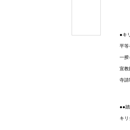
●キ
平等
一揆
宣教
寺請
●●
キリ