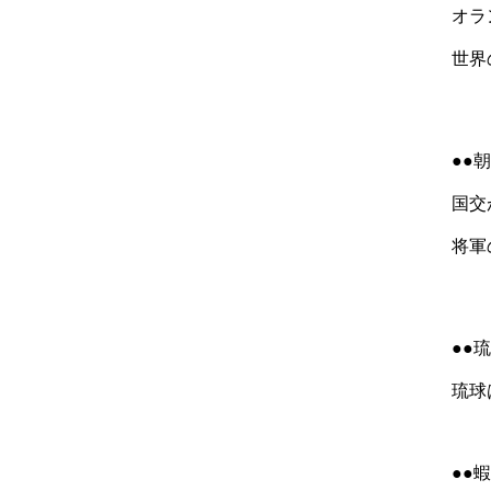
オラ
世界
●●
国交
将軍
●●
琉球
●●