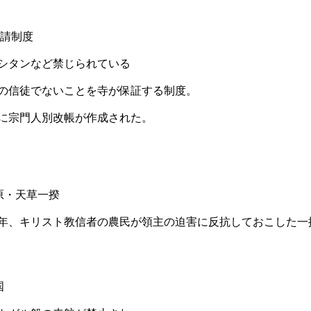
寺請制度
シタンなど禁じられている
の信徒でないことを寺が保証する制度。
に宗門人別改帳が作成された。
原・天草一揆
37年、キリスト教信者の農民が領主の迫害に反抗しておこした一
国