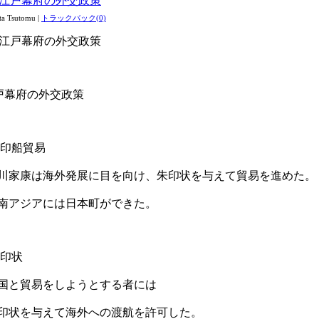
1●江戸幕府の外交政策
ta Tsutomu
|
トラックバック(0)
1●江戸幕府の外交政策
戸幕府の外交政策
朱印船貿易
家康は海外発展に目を向け、朱印状を与えて貿易を進めた。
アジアには日本町ができた。
朱印状
と貿易をしようとする者には
状を与えて海外への渡航を許可した。