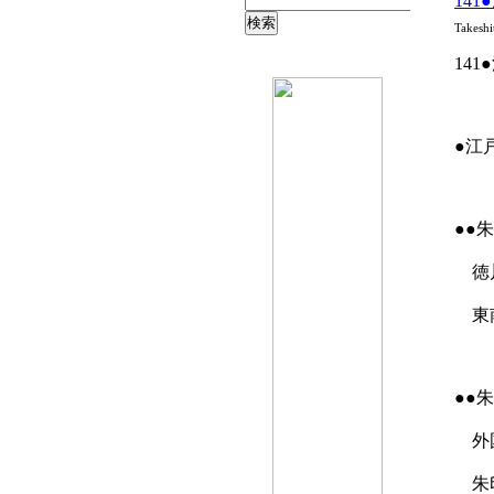
14
Takeshi
14
●江
●●
徳川
東南
●●
外国
朱印