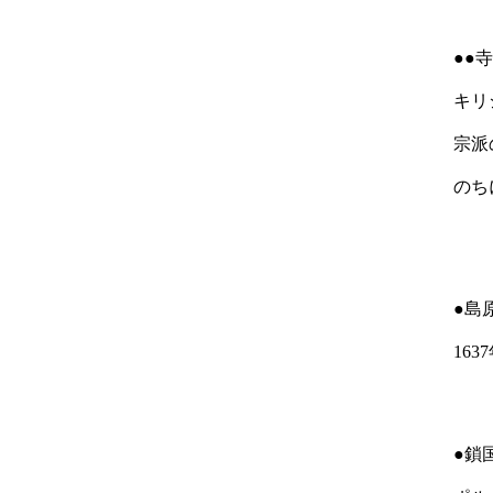
●●
キリ
宗派
のち
●島
16
●鎖