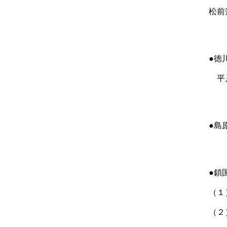
松前
●徳
平戸
●島
●鎖
（１
（２