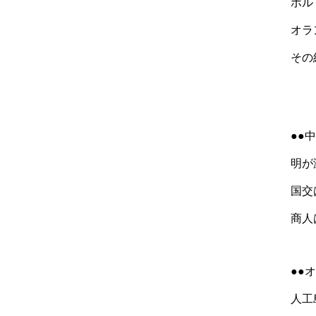
ポル
オラ
その
●●
明が
国交
商人
●●
人工