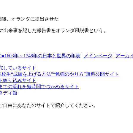
国後、オランダに提出させた
の出来事を記した報告書をオランダ風説書という。
140●1603年～1748年の日本と世界の年表
|
メインページ
|
アーカ
究しているサイト
高校生“成績を上げる方法”“勉強のやり方”無料公開サイト
ト絞り込みサイト
までの流れを短時間でつかめるサイト
タディ館
ご自由にあなたのサイトで紹介してください。