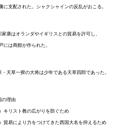
藩に支配された。シャクシャインの反乱がおこる。
川家康はオランダやイギリスとの貿易を許可し、
には商館が作られた。
原・天草一揆の大将は少年である天草四郎であった。
国の理由
）キリスト教の広がりを防ぐため
）貿易により力をつけてきた西国大名を抑えるため