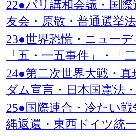
22●パリ講和会議・国
友会・原敬・普通選挙法・
23●世界恐慌・ニュー
「五・一五事件」・「二・
24●第二次世界大戦・
ダム宣言・日本国憲法・教
25●国際連合・冷たい
縄返還・東西ドイツ統一・