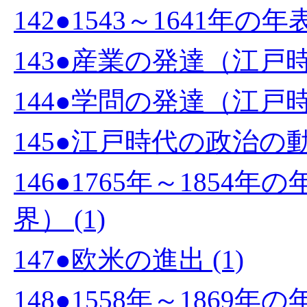
142●1543～1641年の年表 
143●産業の発達（江戸時代
144●学問の発達（江戸時代
145●江戸時代の政治の動き
146●1765年～185
界） (1)
147●欧米の進出 (1)
148●1558年～1869年