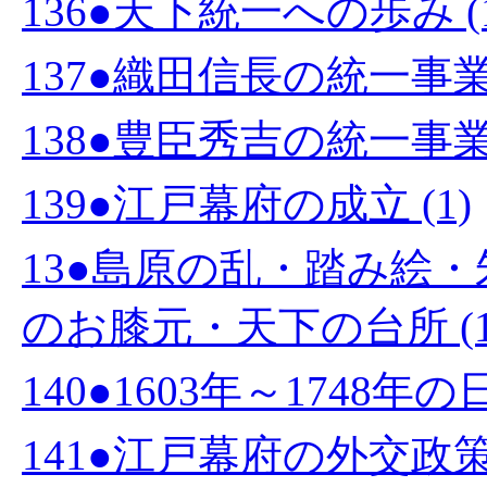
136●天下統一への歩み (1
137●織田信長の統一事業 
138●豊臣秀吉の統一事業 
139●江戸幕府の成立 (1)
13●島原の乱・踏み絵
のお膝元・天下の台所 (1
140●1603年～1748年
141●江戸幕府の外交政策 