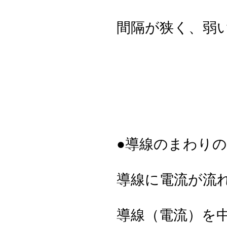
間隔が狭く、弱
●導線のまわり
導線に電流が流
導線（電流）を