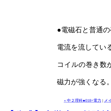
●電磁石と普通
電流を流してい
コイルの巻き数
磁力が強くなる
« 中２理科●018=電力
|
メ