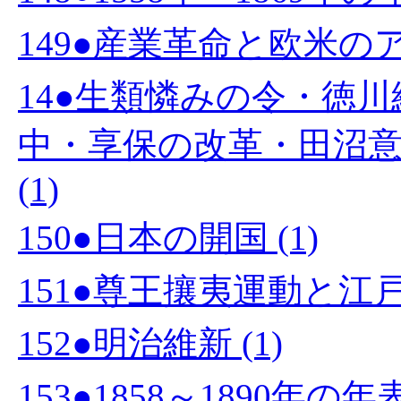
149●産業革命と欧米のア
14●生類憐みの令・徳
中・享保の改革・田沼
(1)
150●日本の開国 (1)
151●尊王攘夷運動と江戸幕
152●明治維新 (1)
153●1858～1890年の