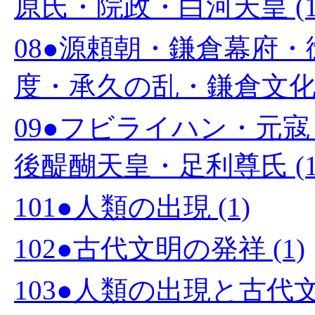
原氏・院政・白河天皇 (1
08●源頼朝・鎌倉幕府
度・承久の乱・鎌倉文化 (
09●フビライハン・元
後醍醐天皇・足利尊氏 (1
101●人類の出現 (1)
102●古代文明の発祥 (1)
103●人類の出現と古代文