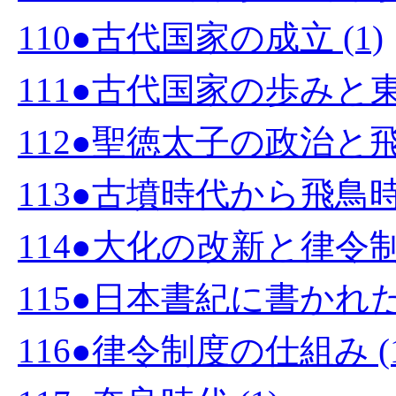
110●古代国家の成立 (1)
111●古代国家の歩みと東
112●聖徳太子の政治と飛鳥
113●古墳時代から飛鳥時
114●大化の改新と律令制度
115●日本書紀に書かれた
116●律令制度の仕組み (1