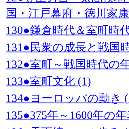
国・江戸幕府・徳川家康 (
130●鎌倉時代＆室町時代の
131●民衆の成長と戦国時代
132●室町～戦国時代の年表
133●室町文化 (1)
134●ヨーロッパの動き (
135●375年～1600年の