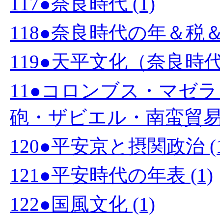
117●奈良時代 (1)
118●奈良時代の年＆税＆
119●天平文化（奈良時代）
11●コロンブス・マゼ
砲・ザビエル・南蛮貿易・
120●平安京と摂関政治 (1
121●平安時代の年表 (1)
122●国風文化 (1)