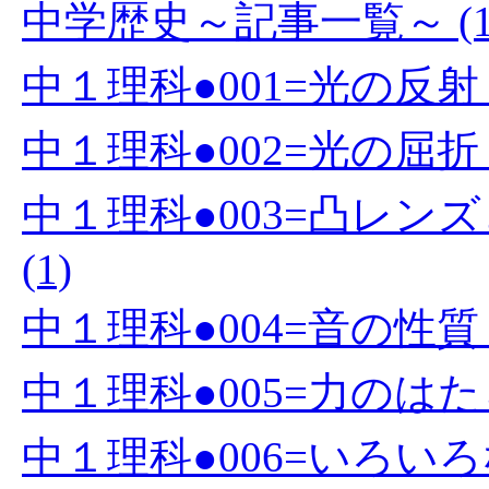
中学歴史～記事一覧～ (1
中１理科●001=光の反射 (
中１理科●002=光の屈折 (
中１理科●003=凸レ
(1)
中１理科●004=音の性質 (
中１理科●005=力のはたら
中１理科●006=いろいろな