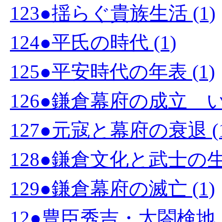
123●揺らぐ貴族生活 (1)
124●平氏の時代 (1)
125●平安時代の年表 (1)
126●鎌倉幕府の成立 い
127●元寇と幕府の衰退 (1
128●鎌倉文化と武士の生活
129●鎌倉幕府の滅亡 (1)
12●豊臣秀吉・太閤検