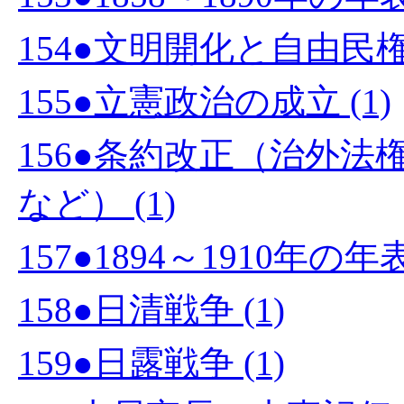
154●文明開化と自由民権運
155●立憲政治の成立 (1)
156●条約改正（治外
など） (1)
157●1894～1910年の
158●日清戦争 (1)
159●日露戦争 (1)