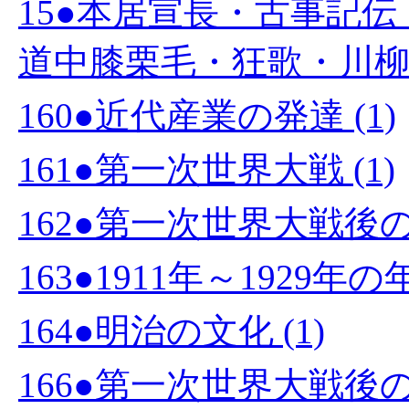
15●本居宣長・古事記
道中膝栗毛・狂歌・川柳 (
160●近代産業の発達 (1)
161●第一次世界大戦 (1)
162●第一次世界大戦後の
163●1911年～1929
164●明治の文化 (1)
166●第一次世界大戦後