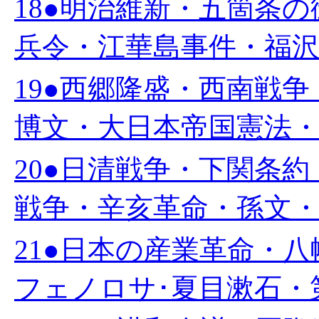
18●明治維新・五箇条
兵令・江華島事件・福沢諭
19●西郷隆盛・西南戦
博文・大日本帝国憲法・岩
20●日清戦争・下関条
戦争・辛亥革命・孫文・中
21●日本の産業革命・
フェノロサ･夏目漱石・第