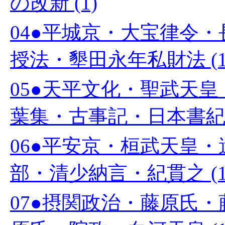
の改新 (1)
04●平城京・大宝律令
授法・墾田永年私財法 (1
05●天平文化・聖武天
葉集・古事記・日本書紀 (
06●平安京・桓武天皇
部・清少納言・紀貫之 (1
07●摂関政治・藤原氏