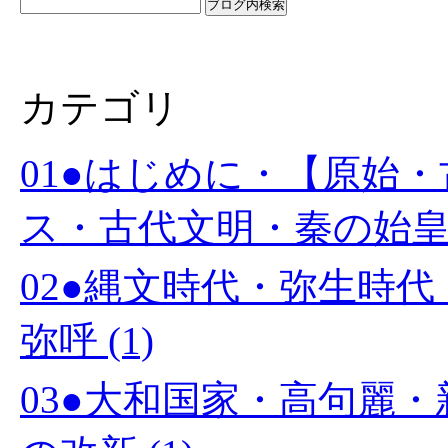
カテゴリ
01●はじめに・【原始
ス・古代文明・秦の始皇帝 
02●縄文時代・弥生時
弥呼 (1)
03●大和国家・高句麗