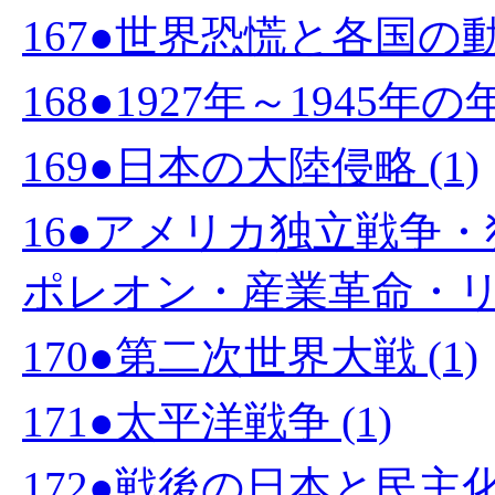
167●世界恐慌と各国の動向
168●1927年～1945年の
169●日本の大陸侵略 (1)
16●アメリカ独立戦争
ポレオン・産業革命・リン
170●第二次世界大戦 (1)
171●太平洋戦争 (1)
172●戦後の日本と民主化