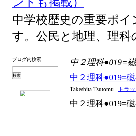
ントも掲載）
中学校歴史の重要ポイ
す。公民と地理、理科
ブログ内検索
中２理科●019=
中２理科●019=
Takeshita Tsutomu
|
トラッ
中２理科●019=