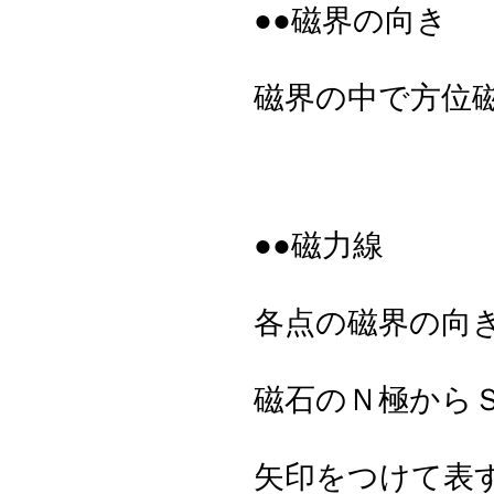
●●磁界の向き
磁界の中で方位
●●磁力線
各点の磁界の向
磁石のＮ極から
矢印をつけて表