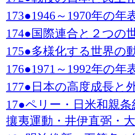
173●1946～1970年の年
174●国際連合と２つの世界
175●多様化する世界の動向
176●1971～1992年の
177●日本の高度成長と外
17●ペリー・日米和親
攘夷運動・井伊直弼・大政