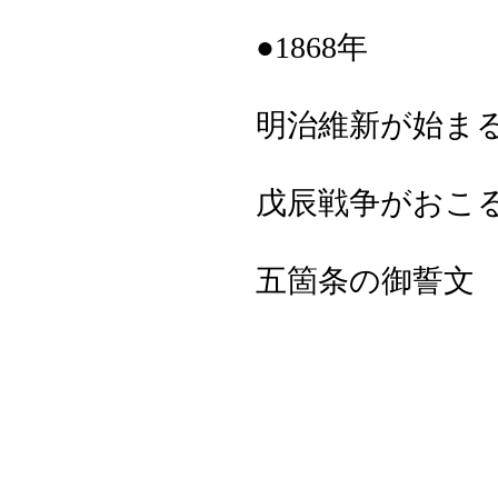
●1868年
明治維新が始ま
戊辰戦争がおこる（
五箇条の御誓文