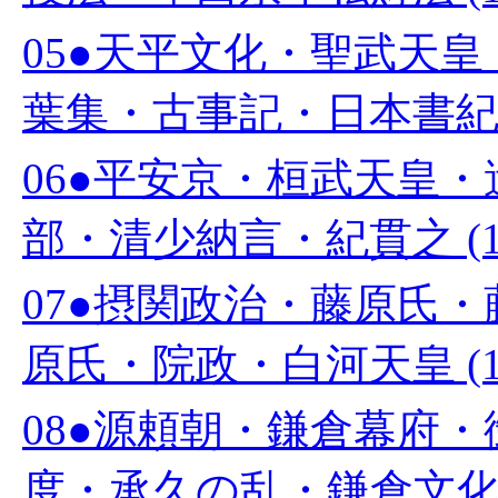
05●天平文化・聖武天
葉集・古事記・日本書紀 (
06●平安京・桓武天皇
部・清少納言・紀貫之 (1
07●摂関政治・藤原氏
原氏・院政・白河天皇 (1
08●源頼朝・鎌倉幕府
度・承久の乱・鎌倉文化 (