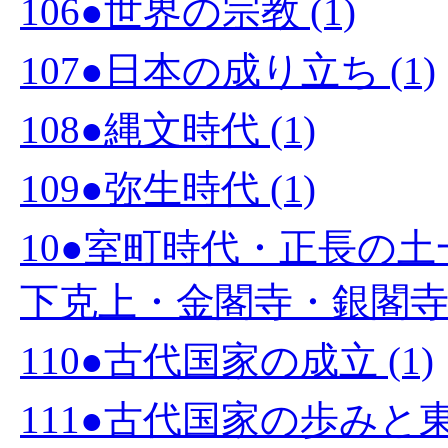
106●世界の宗教 (1)
107●日本の成り立ち (1)
108●縄文時代 (1)
109●弥生時代 (1)
10●室町時代・正長の
下克上・金閣寺・銀閣寺・
110●古代国家の成立 (1)
111●古代国家の歩みと東