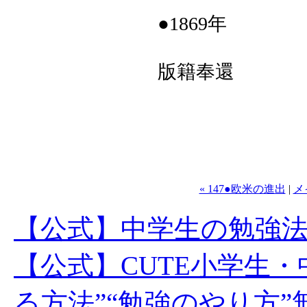
●1869年
版籍奉還
« 147●欧米の進出
|
メ
【公式】中学生の勉強
【公式】CUTE小学生
る方法”“勉強のやり方