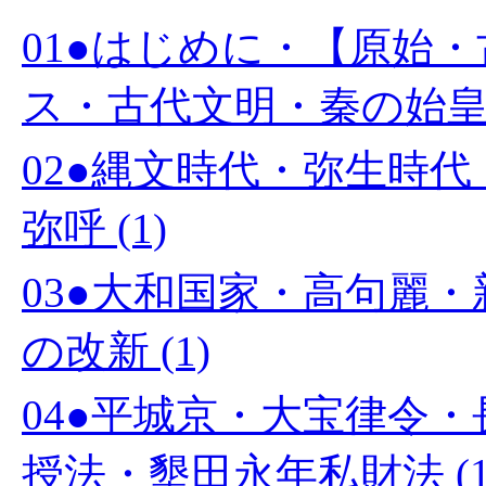
01●はじめに・【原始
ス・古代文明・秦の始皇帝 
02●縄文時代・弥生時
弥呼 (1)
03●大和国家・高句麗
の改新 (1)
04●平城京・大宝律令
授法・墾田永年私財法 (1