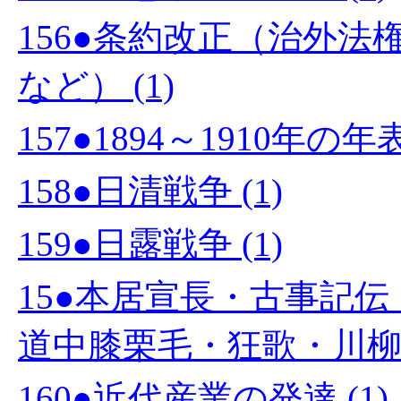
156●条約改正（治外
など） (1)
157●1894～1910年の
158●日清戦争 (1)
159●日露戦争 (1)
15●本居宣長・古事記
道中膝栗毛・狂歌・川柳 (
160●近代産業の発達 (1)