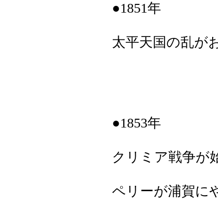
●1851年
太平天国の乱がおこ
●1853年
クリミア戦争が始ま
ペリーが浦賀に