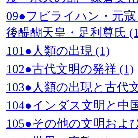
09●フビライハン・元
後醍醐天皇・足利尊氏 (1
101●人類の出現 (1)
102●古代文明の発祥 (1)
103●人類の出現と古代文
104●インダス文明と中国文
105●その他の文明および国