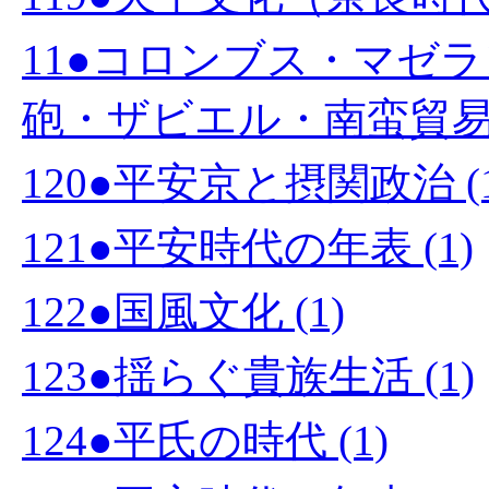
11●コロンブス・マゼ
砲・ザビエル・南蛮貿易・
120●平安京と摂関政治 (1
121●平安時代の年表 (1)
122●国風文化 (1)
123●揺らぐ貴族生活 (1)
124●平氏の時代 (1)