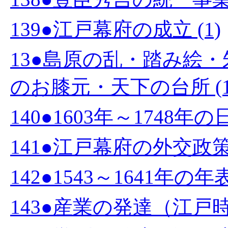
139●江戸幕府の成立 (1)
13●島原の乱・踏み絵
のお膝元・天下の台所 (1
140●1603年～1748年
141●江戸幕府の外交政策 
142●1543～1641年の年表 
143●産業の発達（江戸時代