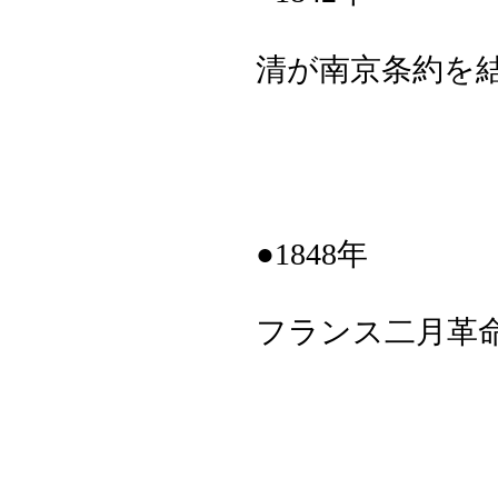
清が南京条約を
●1848年
フランス二月革