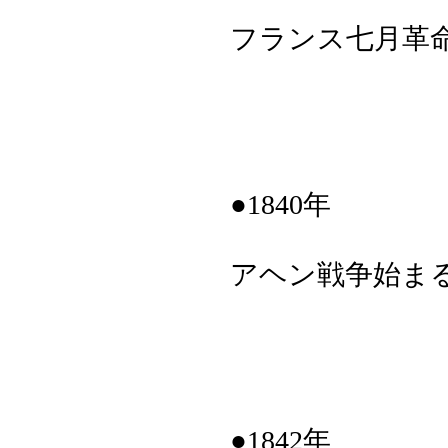
フランス七月革
●1840年
アヘン戦争始ま
●1842年