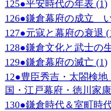
125●平安時代の年表 (1)
126●鎌倉幕府の成立 い
127●元寇と幕府の衰退 (1
128●鎌倉文化と武士の生活
129●鎌倉幕府の滅亡 (1)
12●豊臣秀吉・太閤検
国・江戸幕府・徳川家康 (
130●鎌倉時代＆室町時代の