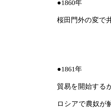
●1860年
桜田門外の変で
●1861年
貿易を開始する
ロシアで農奴が