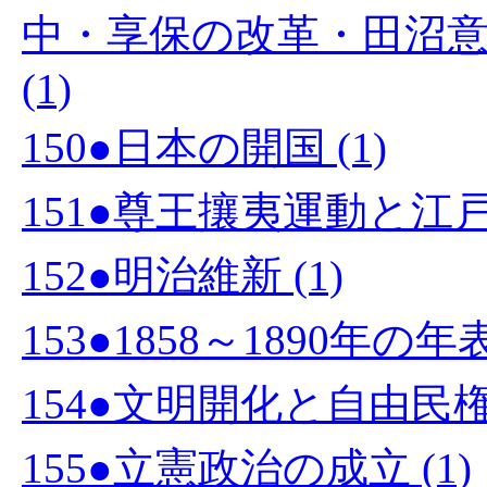
中・享保の改革・田沼
(1)
150●日本の開国 (1)
151●尊王攘夷運動と江戸幕
152●明治維新 (1)
153●1858～1890年の
154●文明開化と自由民権運
155●立憲政治の成立 (1)