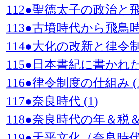
112●聖徳太子の政治と飛鳥
113●古墳時代から飛鳥時
114●大化の改新と律令制度
115●日本書紀に書かれた
116●律令制度の仕組み (1
117●奈良時代 (1)
118●奈良時代の年＆税＆
119●天平文化（奈良時代）