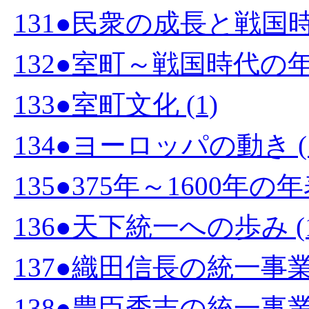
131●民衆の成長と戦国時代
132●室町～戦国時代の年表
133●室町文化 (1)
134●ヨーロッパの動き (
135●375年～1600年の
136●天下統一への歩み (1
137●織田信長の統一事業 
138●豊臣秀吉の統一事業 