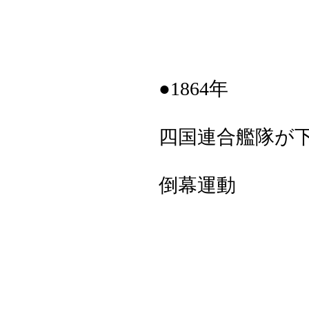
●1864年
四国連合艦隊が
倒幕運動