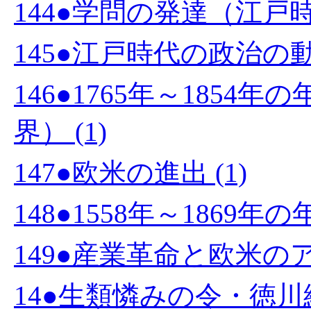
144●学問の発達（江戸時代
145●江戸時代の政治の動き
146●1765年～185
界） (1)
147●欧米の進出 (1)
148●1558年～1869年
149●産業革命と欧米のア
14●生類憐みの令・徳