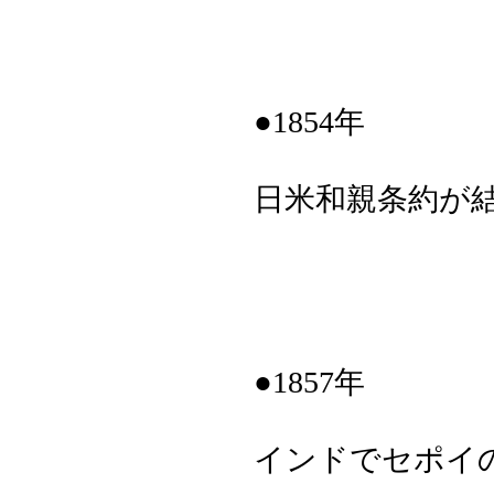
●1854年
日米和親条約が
●1857年
インドでセポイの反