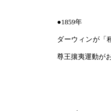
●1859年
ダーウィンが「
尊王攘夷運動が