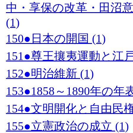
中・享保の改革・田沼
(1)
150●日本の開国 (1)
151●尊王攘夷運動と江戸幕
152●明治維新 (1)
153●1858～1890年の
154●文明開化と自由民権運
155●立憲政治の成立 (1)