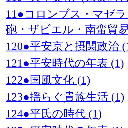
11●コロンブス・マゼ
砲・ザビエル・南蛮貿易・
120●平安京と摂関政治 (1
121●平安時代の年表 (1)
122●国風文化 (1)
123●揺らぐ貴族生活 (1)
124●平氏の時代 (1)