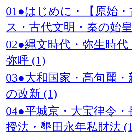
01●はじめに・【原始
ス・古代文明・秦の始皇帝 
02●縄文時代・弥生時
弥呼 (1)
03●大和国家・高句麗
の改新 (1)
04●平城京・大宝律令
授法・墾田永年私財法 (1