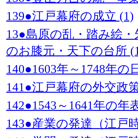
139●江戸幕府の成立 (1)
13●島原の乱・踏み絵
のお膝元・天下の台所 (1
140●1603年～1748年
141●江戸幕府の外交政策 
142●1543～1641年の年表 
143●産業の発達（江戸時代