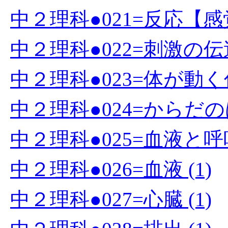
中２理科●021=反応【感
中２理科●022=刺激の伝達
中２理科●023=体が動く仕
中２理科●024=からだの
中２理科●025=血液と呼吸
中２理科●026=血液 (1)
中２理科●027=心臓 (1)