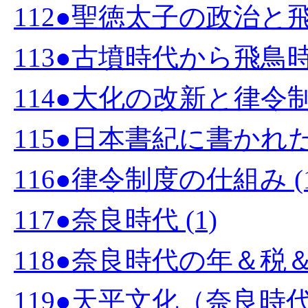
112●聖徳太子の政治と飛鳥
113●古墳時代から飛鳥時
114●大化の改新と律令制度
115●日本書紀に書かれた
116●律令制度の仕組み (1
117●奈良時代 (1)
118●奈良時代の年＆税＆
119●天平文化（奈良時代）