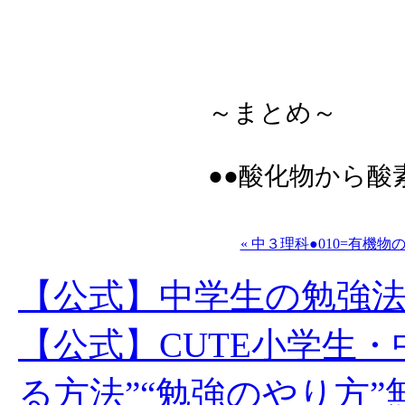
～まとめ～
●●酸化物から
« 中３理科●010=有機物
【公式】中学生の勉強
【公式】CUTE小学生
る方法”“勉強のやり方