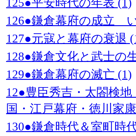
125●平安時代の年表 (1)
126●鎌倉幕府の成立 い
127●元寇と幕府の衰退 (1
128●鎌倉文化と武士の生活
129●鎌倉幕府の滅亡 (1)
12●豊臣秀吉・太閤検
国・江戸幕府・徳川家康 (
130●鎌倉時代＆室町時代の