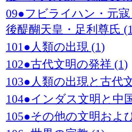
09●フビライハン・元
後醍醐天皇・足利尊氏 (1
101●人類の出現 (1)
102●古代文明の発祥 (1)
103●人類の出現と古代文
104●インダス文明と中国文
105●その他の文明および国