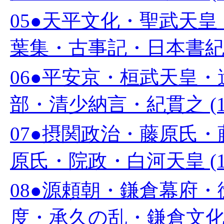
05●天平文化・聖武天
葉集・古事記・日本書紀 (
06●平安京・桓武天皇
部・清少納言・紀貫之 (1
07●摂関政治・藤原氏
原氏・院政・白河天皇 (1
08●源頼朝・鎌倉幕府
度・承久の乱・鎌倉文化 (