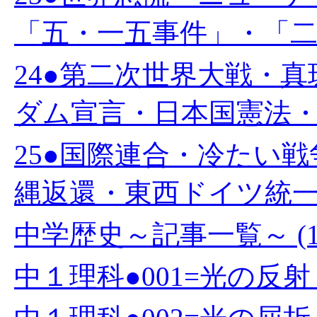
「五・一五事件」・「二・
24●第二次世界大戦・
ダム宣言・日本国憲法・教
25●国際連合・冷たい
縄返還・東西ドイツ統一・
中学歴史～記事一覧～ (1
中１理科●001=光の反射 (