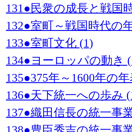
131●民衆の成長と戦国時代
132●室町～戦国時代の年表
133●室町文化 (1)
134●ヨーロッパの動き (
135●375年～1600年の
136●天下統一への歩み (1
137●織田信長の統一事業 
138●豊臣秀吉の統一事業 