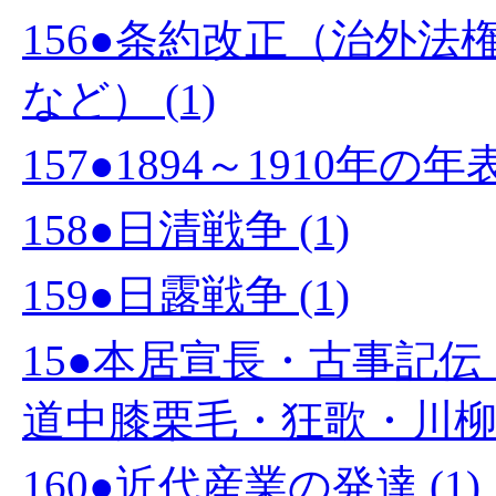
156●条約改正（治外
など） (1)
157●1894～1910年の
158●日清戦争 (1)
159●日露戦争 (1)
15●本居宣長・古事記
道中膝栗毛・狂歌・川柳 (
160●近代産業の発達 (1)