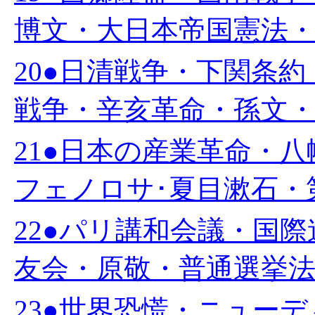
博文・大日本帝国憲法・岩
20●日清戦争・下関条
戦争・辛亥革命・孫文・中
21●日本の産業革命・
フェノロサ･夏目漱石・第
22●パリ講和会議・国
友会・原敬・普通選挙法・
23●世界恐慌・ニュー