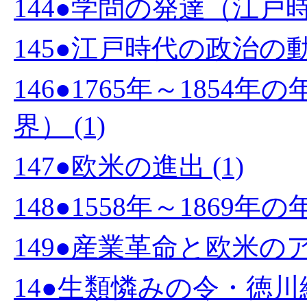
144●学問の発達（江戸時代
145●江戸時代の政治の動き
146●1765年～185
界） (1)
147●欧米の進出 (1)
148●1558年～1869年
149●産業革命と欧米のア
14●生類憐みの令・徳