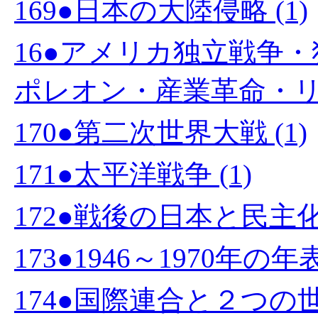
169●日本の大陸侵略 (1)
16●アメリカ独立戦争
ポレオン・産業革命・リン
170●第二次世界大戦 (1)
171●太平洋戦争 (1)
172●戦後の日本と民主化
173●1946～1970年の年
174●国際連合と２つの世界