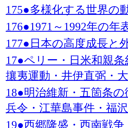
175●多様化する世界の動向
176●1971～1992年の
177●日本の高度成長と外
17●ペリー・日米和親
攘夷運動・井伊直弼・大政
18●明治維新・五箇条
兵令・江華島事件・福沢諭
19●西郷隆盛・西南戦