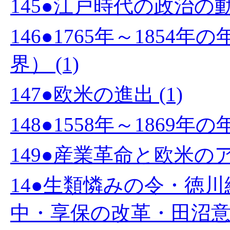
145●江戸時代の政治の動き
146●1765年～185
界） (1)
147●欧米の進出 (1)
148●1558年～1869年
149●産業革命と欧米のア
14●生類憐みの令・徳
中・享保の改革・田沼