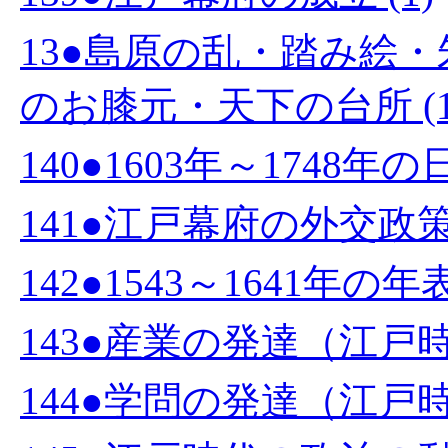
13●島原の乱・踏み絵
のお膝元・天下の台所 (1
140●1603年～1748年
141●江戸幕府の外交政策 
142●1543～1641年の年表 
143●産業の発達（江戸時代
144●学問の発達（江戸時代