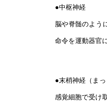
●中枢神経
脳や脊髄のよう
命令を運動器官
●末梢神経（ま
感覚細胞で受け