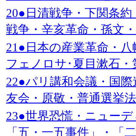
20●日清戦争・下関条
戦争・辛亥革命・孫文・中
21●日本の産業革命・
フェノロサ･夏目漱石・第
22●パリ講和会議・国
友会・原敬・普通選挙法・
23●世界恐慌・ニュー
「五・一五事件」・「二・