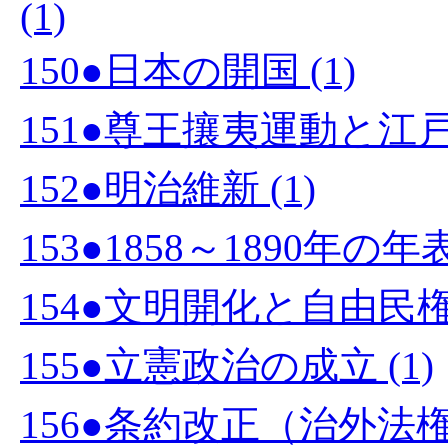
(1)
150●日本の開国 (1)
151●尊王攘夷運動と江戸幕
152●明治維新 (1)
153●1858～1890年の
154●文明開化と自由民権運
155●立憲政治の成立 (1)
156●条約改正（治外