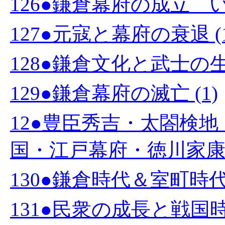
126●鎌倉幕府の成立 い
127●元寇と幕府の衰退 (1
128●鎌倉文化と武士の生活
129●鎌倉幕府の滅亡 (1)
12●豊臣秀吉・太閤検
国・江戸幕府・徳川家康 (
130●鎌倉時代＆室町時代の
131●民衆の成長と戦国時代