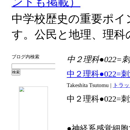
ントも掲載）
中学校歴史の重要ポイ
す。公民と地理、理科
ブログ内検索
中２理科●022=
中２理科●022=
Takeshita Tsutomu
|
トラッ
中２理科●022=
●神経系感覚細