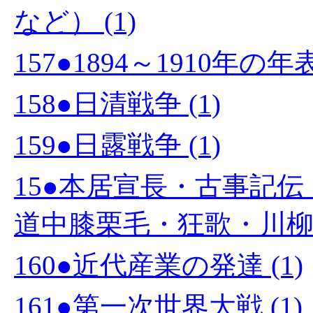
など） (1)
157●1894～1910年の
158●日清戦争 (1)
159●日露戦争 (1)
15●本居宣長・古事記
道中膝栗毛・狂歌・川柳 (
160●近代産業の発達 (1)
161●第一次世界大戦 (1)