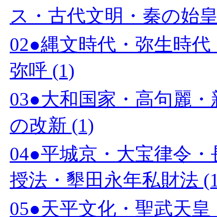
ス・古代文明・秦の始皇帝 
02●縄文時代・弥生時
弥呼 (1)
03●大和国家・高句麗
の改新 (1)
04●平城京・大宝律令
授法・墾田永年私財法 (1
05●天平文化・聖武天