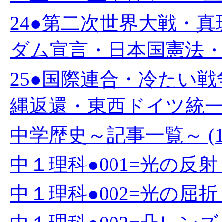
24●第二次世界大戦・
ダム宣言・日本国憲法・教
25●国際連合・冷たい
縄返還・東西ドイツ統一・
中学歴史～記事一覧～ (1
中１理科●001=光の反射 (
中１理科●002=光の屈折 (