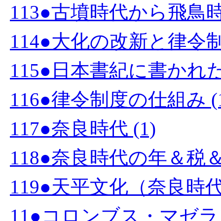
113●古墳時代から飛鳥時
114●大化の改新と律令制度
115●日本書紀に書かれた
116●律令制度の仕組み (1
117●奈良時代 (1)
118●奈良時代の年＆税＆
119●天平文化（奈良時代）
11●コロンブス・マゼ