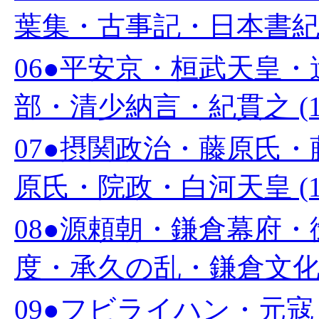
葉集・古事記・日本書紀 (
06●平安京・桓武天皇
部・清少納言・紀貫之 (1
07●摂関政治・藤原氏
原氏・院政・白河天皇 (1
08●源頼朝・鎌倉幕府
度・承久の乱・鎌倉文化 (
09●フビライハン・元