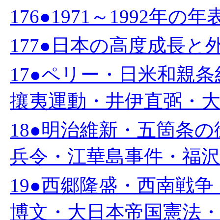
176●1971～1992年の
177●日本の高度成長と外
17●ペリー・日米和親
攘夷運動・井伊直弼・大政
18●明治維新・五箇条
兵令・江華島事件・福沢諭
19●西郷隆盛・西南戦
博文・大日本帝国憲法・岩