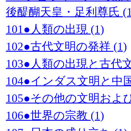
後醍醐天皇・足利尊氏 (1
101●人類の出現 (1)
102●古代文明の発祥 (1)
103●人類の出現と古代文
104●インダス文明と中国文
105●その他の文明および国
106●世界の宗教 (1)