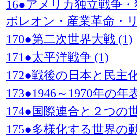
16●アメリカ独立戦争
ポレオン・産業革命・リン
170●第二次世界大戦 (1)
171●太平洋戦争 (1)
172●戦後の日本と民主化
173●1946～1970年の年
174●国際連合と２つの世界
175●多様化する世界の動向