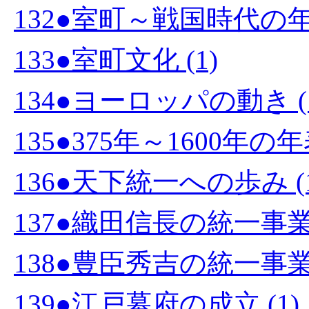
132●室町～戦国時代の年表
133●室町文化 (1)
134●ヨーロッパの動き (
135●375年～1600年の
136●天下統一への歩み (1
137●織田信長の統一事業 
138●豊臣秀吉の統一事業 
139●江戸幕府の成立 (1)