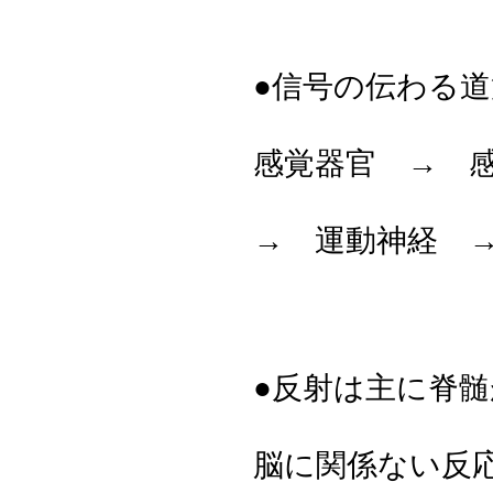
●信号の伝わる道
感覚器官 → 
→ 運動神経 
●反射は主に脊
脳に関係ない反