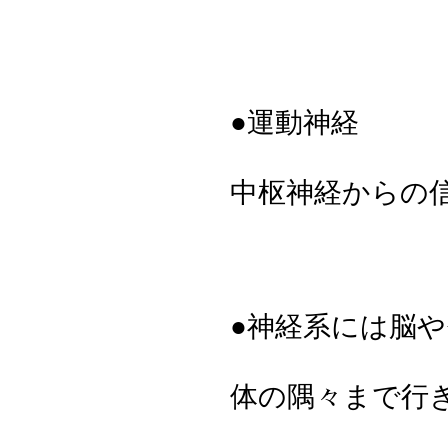
●運動神経
中枢神経からの
●神経系には脳
体の隅々まで行