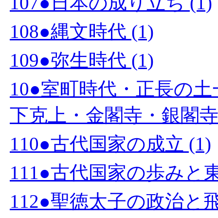
107●日本の成り立ち (1)
108●縄文時代 (1)
109●弥生時代 (1)
10●室町時代・正長の
下克上・金閣寺・銀閣寺・
110●古代国家の成立 (1)
111●古代国家の歩みと東
112●聖徳太子の政治と飛鳥