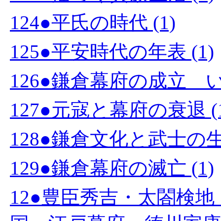
124●平氏の時代 (1)
125●平安時代の年表 (1)
126●鎌倉幕府の成立 い
127●元寇と幕府の衰退 (1
128●鎌倉文化と武士の生活
129●鎌倉幕府の滅亡 (1)
12●豊臣秀吉・太閤検