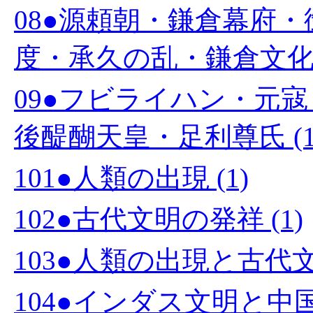
08●源頼朝・鎌倉幕府
度・承久の乱・鎌倉文化 (
09●フビライハン・元
後醍醐天皇・足利尊氏 (1
101●人類の出現 (1)
102●古代文明の発祥 (1)
103●人類の出現と古代文
104●インダス文明と中国文