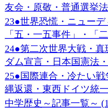
友会・原敬・普通選挙法・
23●世界恐慌・ニュー
「五・一五事件」・「二・
24●第二次世界大戦・
ダム宣言・日本国憲法・教
25●国際連合・冷たい
縄返還・東西ドイツ統一・
中学歴史～記事一覧～ (1