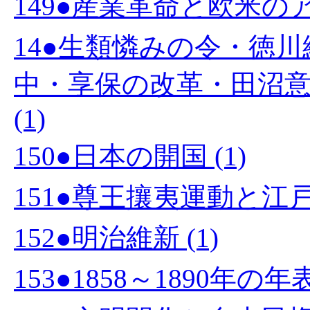
149●産業革命と欧米のア
14●生類憐みの令・徳
中・享保の改革・田沼
(1)
150●日本の開国 (1)
151●尊王攘夷運動と江戸幕
152●明治維新 (1)
153●1858～1890年の