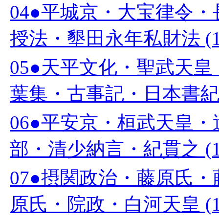
04●平城京・大宝律令
授法・墾田永年私財法 (1
05●天平文化・聖武天
葉集・古事記・日本書紀 (
06●平安京・桓武天皇
部・清少納言・紀貫之 (1
07●摂関政治・藤原氏
原氏・院政・白河天皇 (1