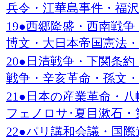
兵令・江華島事件・福沢諭
19●西郷隆盛・西南戦
博文・大日本帝国憲法・岩
20●日清戦争・下関条
戦争・辛亥革命・孫文・中
21●日本の産業革命・
フェノロサ･夏目漱石・第
22●パリ講和会議・国