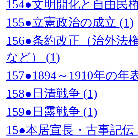
154●文明開化と自由民権運
155●立憲政治の成立 (1)
156●条約改正（治外
など） (1)
157●1894～1910年の
158●日清戦争 (1)
159●日露戦争 (1)
15●本居宣長・古事記