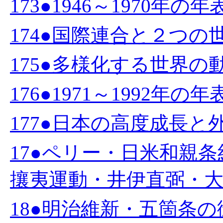
173●1946～1970年の年
174●国際連合と２つの世界
175●多様化する世界の動向
176●1971～1992年の
177●日本の高度成長と外
17●ペリー・日米和親
攘夷運動・井伊直弼・大政
18●明治維新・五箇条