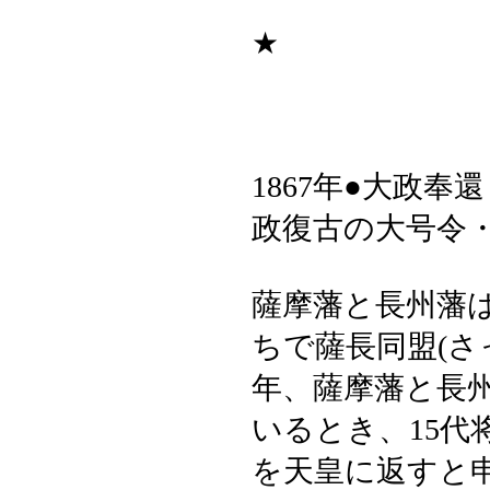
★
1867年●大政
政復古の大号令
薩摩藩と長州藩は
ちで薩長同盟(さ
年、薩摩藩と長
いるとき、15代
を天皇に返すと