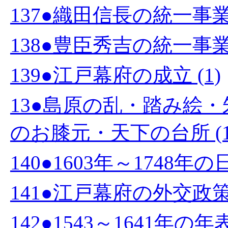
137●織田信長の統一事業 
138●豊臣秀吉の統一事業 
139●江戸幕府の成立 (1)
13●島原の乱・踏み絵
のお膝元・天下の台所 (1
140●1603年～1748年
141●江戸幕府の外交政策 
142●1543～1641年の年表 