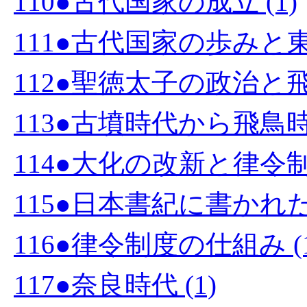
110●古代国家の成立 (1)
111●古代国家の歩みと東
112●聖徳太子の政治と飛鳥
113●古墳時代から飛鳥時
114●大化の改新と律令制度
115●日本書紀に書かれた
116●律令制度の仕組み (1
117●奈良時代 (1)