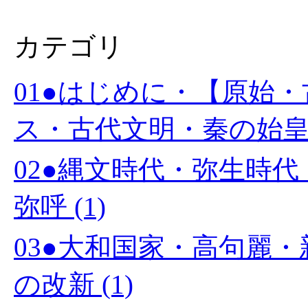
カテゴリ
01●はじめに・【原始
ス・古代文明・秦の始皇帝 
02●縄文時代・弥生時
弥呼 (1)
03●大和国家・高句麗
の改新 (1)