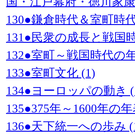
国・江戸幕府・徳川家康 (
130●鎌倉時代＆室町時代の
131●民衆の成長と戦国時代
132●室町～戦国時代の年表
133●室町文化 (1)
134●ヨーロッパの動き (
135●375年～1600年の
136●天下統一への歩み (1