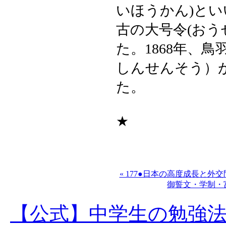
いほうかん)と
古の大号令(お
た。1868年、鳥
しんせんそう）
た。
★
« 177●日本の高度成長と外
御誓文・学制・
【公式】中学生の勉強