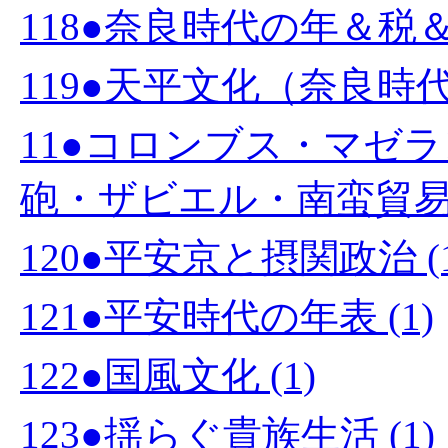
118●奈良時代の年＆税＆
119●天平文化（奈良時代）
11●コロンブス・マゼ
砲・ザビエル・南蛮貿易・
120●平安京と摂関政治 (1
121●平安時代の年表 (1)
122●国風文化 (1)
123●揺らぐ貴族生活 (1)