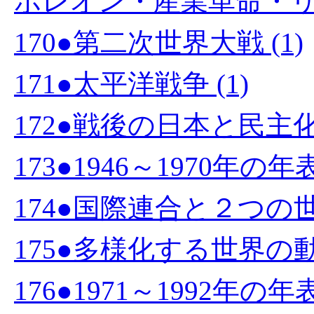
ポレオン・産業革命・リン
170●第二次世界大戦 (1)
171●太平洋戦争 (1)
172●戦後の日本と民主化
173●1946～1970年の年
174●国際連合と２つの世界
175●多様化する世界の動向
176●1971～1992年の