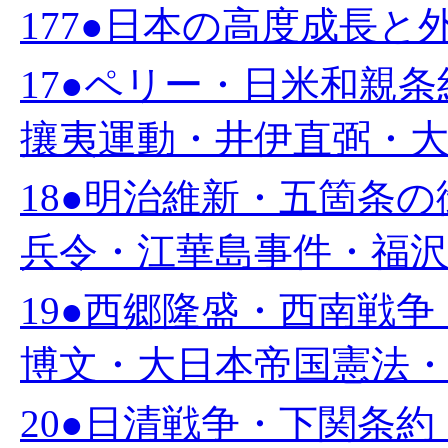
177●日本の高度成長と外
17●ペリー・日米和親
攘夷運動・井伊直弼・大政
18●明治維新・五箇条
兵令・江華島事件・福沢諭
19●西郷隆盛・西南戦
博文・大日本帝国憲法・岩
20●日清戦争・下関条