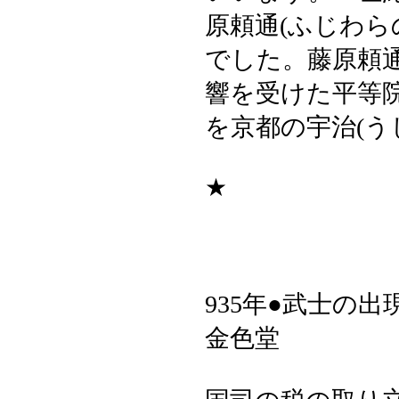
原頼通(ふじわら
でした。藤原頼通
響を受けた平等院
を京都の宇治(う
★
935年●武士の
金色堂