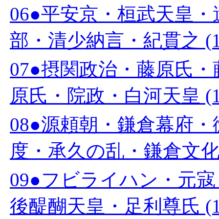
06●平安京・桓武天皇
部・清少納言・紀貫之 (1
07●摂関政治・藤原氏
原氏・院政・白河天皇 (1
08●源頼朝・鎌倉幕府
度・承久の乱・鎌倉文化 (
09●フビライハン・元
後醍醐天皇・足利尊氏 (1