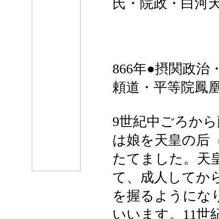
氏・院政・白河
866年●摂関政
頼道・平等院鳳
9世紀中ごろか
は娘を天皇の后
たてました。天皇
て、成人してから
を握るようになり
いいます。11世