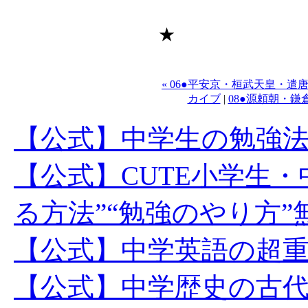
★
« 06●平安京・桓武天皇・
カイブ
|
08●源頼朝・
【公式】中学生の勉強
【公式】CUTE小学生
る方法”“勉強のやり方
【公式】中学英語の超
【公式】中学歴史の古