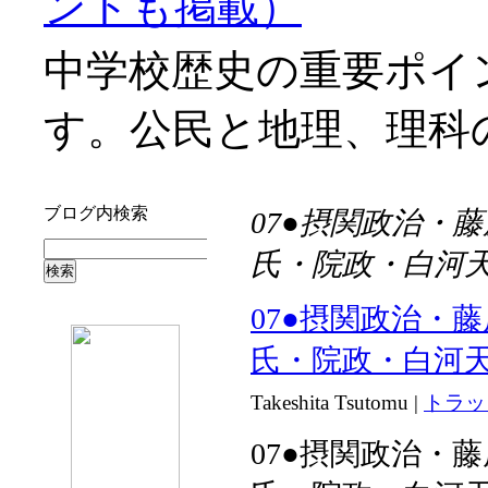
ントも掲載）
中学校歴史の重要ポイ
す。公民と地理、理科
ブログ内検索
07●摂関政治・
氏・院政・白河
07●摂関政治・
氏・院政・白河
Takeshita Tsutomu
|
トラッ
07●摂関政治・