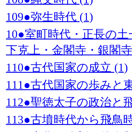
109●弥生時代 (1)
10●室町時代・正長の
下克上・金閣寺・銀閣寺・
110●古代国家の成立 (1)
111●古代国家の歩みと東
112●聖徳太子の政治と飛鳥
113●古墳時代から飛鳥時