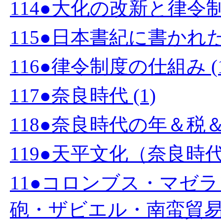
114●大化の改新と律令制度
115●日本書紀に書かれた
116●律令制度の仕組み (1
117●奈良時代 (1)
118●奈良時代の年＆税＆
119●天平文化（奈良時代）
11●コロンブス・マゼ
砲・ザビエル・南蛮貿易・