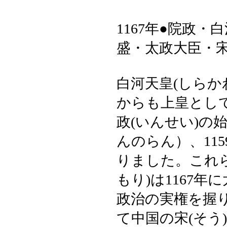
1167年●院政
盛・太政大臣・
白河天皇(しら
からも上皇とし
政(いんせい)の
んのらん）、11
りました。これ
もり)は1167
政治の実権を握
て中国の宋(そう