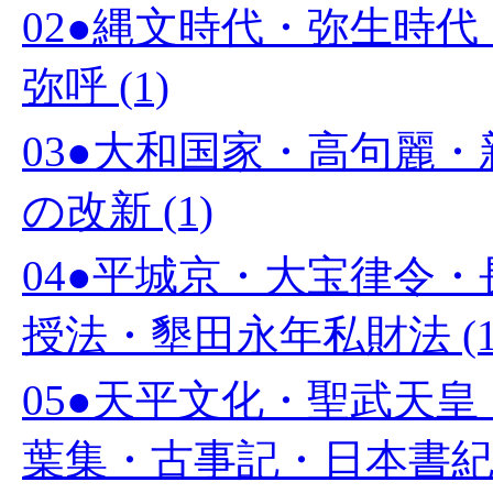
02●縄文時代・弥生時
弥呼 (1)
03●大和国家・高句麗
の改新 (1)
04●平城京・大宝律令
授法・墾田永年私財法 (1
05●天平文化・聖武天
葉集・古事記・日本書紀 (