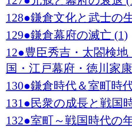
127●元寇と幕府の衰退 (1
128●鎌倉文化と武士の生活
129●鎌倉幕府の滅亡 (1)
12●豊臣秀吉・太閤検
国・江戸幕府・徳川家康 (
130●鎌倉時代＆室町時代の
131●民衆の成長と戦国時代
132●室町～戦国時代の年表