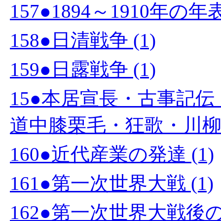
157●1894～1910年の
158●日清戦争 (1)
159●日露戦争 (1)
15●本居宣長・古事記
道中膝栗毛・狂歌・川柳 (
160●近代産業の発達 (1)
161●第一次世界大戦 (1)
162●第一次世界大戦後の