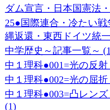
ダム宣言・日本国憲法・教
25●国際連合・冷たい
縄返還・東西ドイツ統一・
中学歴史～記事一覧～ (1
中１理科●001=光の反射 (
中１理科●002=光の屈折 (
中１理科●003=凸レ
(1)