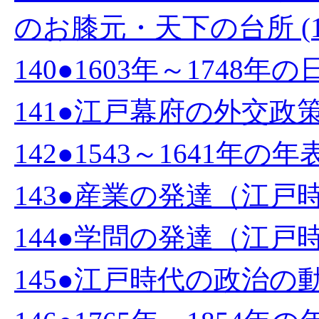
のお膝元・天下の台所 (1
140●1603年～1748年
141●江戸幕府の外交政策 
142●1543～1641年の年表 
143●産業の発達（江戸時代
144●学問の発達（江戸時代
145●江戸時代の政治の動き