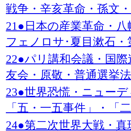
戦争・辛亥革命・孫文・中
21●日本の産業革命・
フェノロサ･夏目漱石・第
22●パリ講和会議・国
友会・原敬・普通選挙法・
23●世界恐慌・ニュー
「五・一五事件」・「二・
24●第二次世界大戦・