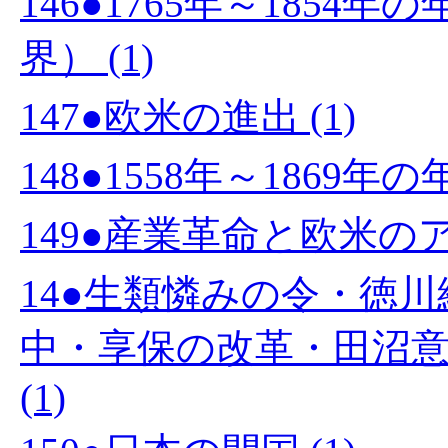
146●1765年～185
界） (1)
147●欧米の進出 (1)
148●1558年～1869年
149●産業革命と欧米のア
14●生類憐みの令・徳
中・享保の改革・田沼
(1)