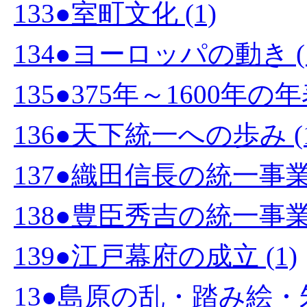
133●室町文化 (1)
134●ヨーロッパの動き (
135●375年～1600年の
136●天下統一への歩み (1
137●織田信長の統一事業 
138●豊臣秀吉の統一事業 
139●江戸幕府の成立 (1)
13●島原の乱・踏み絵