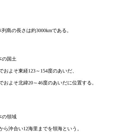
本列島の長さは約3000kmである。
本の国土
でおよそ東経123～154度のあいだ、
でおよそ北緯20～46度のあいだに位置する。
本の領域
から沖合い12海里までを領海という。