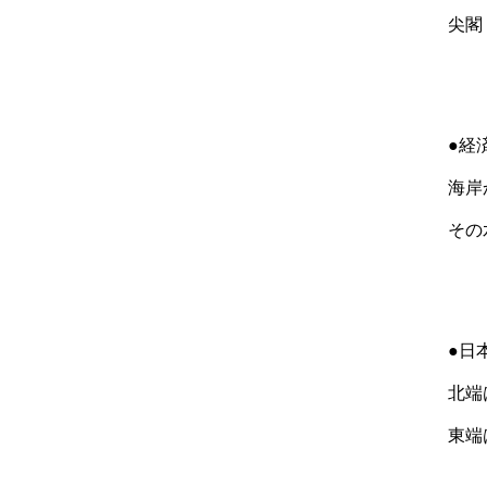
尖閣
●経
海岸
その
●日
北端
東端