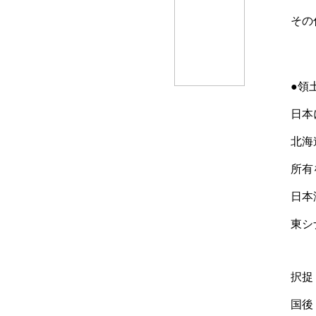
その
●領
日本
北海
所有
日本
東シ
択捉
国後