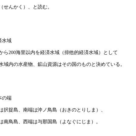
（せんかく）、と読む。
済水域
から200海里以内を経済水域（排他的経済水域）として
水域内の水産物、鉱山資源はその国のものと決めている。
本の端
は択捉島、南端は沖ノ鳥島（おきのとりしま）、
は南鳥島、西端は与那国島（よなぐにじま）。