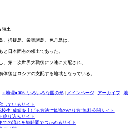
方領土
島、択捉島、歯舞諸島、色丹島は、
もと日本固有の領土であった。
し、第二次世界大戦後にソ連に支配され、
解体後はロシアの支配する地域となっている。
« 地理●006=いろいろな国の形
|
メインページ
|
アーカイブ
|
地
究しているサイト
高校生“成績を上げる方法”“勉強のやり方”無料公開サイト
ト絞り込みサイト
までの流れを短時間でつかめるサイト