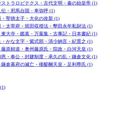
ストラロピテクス・古代文明・秦の始皇帝 (1)
伝・邪馬台国・卑弥呼 (1)
・聖徳太子・大化の改新 (1)
・太宰府・班田収授法・墾田永年私財法 (1)
東大寺・鑑真・万葉集・古事記・日本書紀 (1)
・かな文字・紫式部・清少納言・紀貫之 (1)
藤原頼道・奥州藤原氏・院政・白河天皇 (1)
恩・奉公・封建制度・承久の乱・鎌倉文化 (1)
鎌倉幕府の滅亡・後醍醐天皇・足利尊氏 (1)
1)