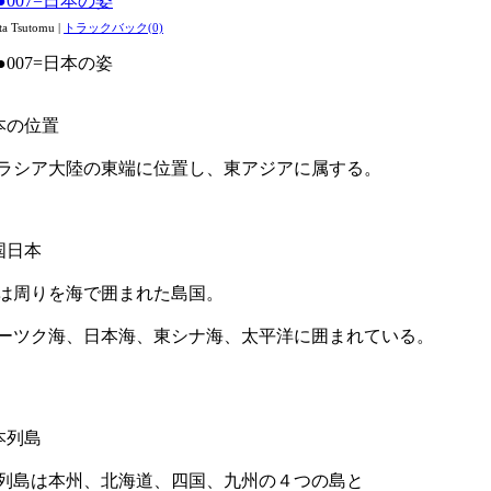
●007=日本の姿
ta Tsutomu
|
トラックバック(0)
●007=日本の姿
本の位置
ラシア大陸の東端に位置し、東アジアに属する。
国日本
は周りを海で囲まれた島国。
ーツク海、日本海、東シナ海、太平洋に囲まれている。
本列島
列島は本州、北海道、四国、九州の４つの島と