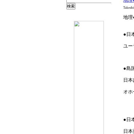
地理
Takeshi
地理
●日
ユー
●島
日本
オホ
●日
日本