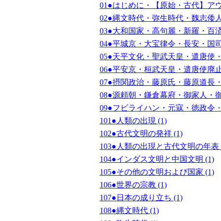
01●はじめに・【原始・古代】アウ
02●縄文時代・弥生時代・魏志倭人
03●大和国家・高句麗・新羅・百済
04●平城京・大宝律令・長安・国司
05●天平文化・聖武天皇・遣唐使・
06●平安京・桓武天皇・遣唐使廃止
07●摂関政治・藤原氏・藤原道長・
08●源頼朝・鎌倉幕府・御家人・御
09●フビライハン・元寇・徳政令・
101●人類の出現 (1)
102●古代文明の発祥 (1)
103●人類の出現と古代文明の年表 (
104●インダス文明と中国文明 (1)
105●その他の文明および国家 (1)
106●世界の宗教 (1)
107●日本の成り立ち (1)
108●縄文時代 (1)