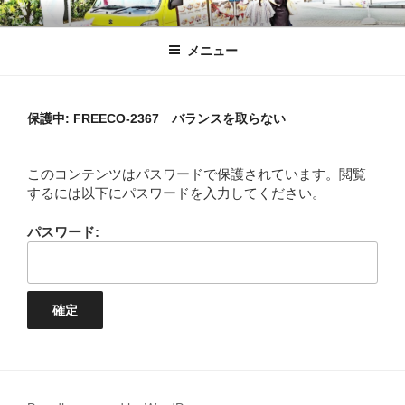
コ
1%しぼり
ふがふがフーガ
ン
メニュー
テ
ン
ツ
へ
保護中: FREECO-2367 バランスを取らない
ス
キ
このコンテンツはパスワードで保護されています。閲覧
ッ
するには以下にパスワードを入力してください。
プ
パスワード: