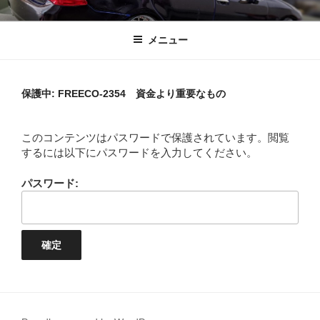
コ
1%しぼり
ふがふがフーガ
ン
メニュー
テ
ン
ツ
へ
保護中: FREECO-2354 資金より重要なもの
ス
キ
このコンテンツはパスワードで保護されています。閲覧
ッ
するには以下にパスワードを入力してください。
プ
パスワード: