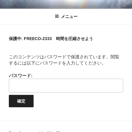
コ
1%しぼり
ふがふがフーガ
ン
メニュー
テ
ン
ツ
へ
保護中: FREECO-2333 時間を圧縮させよう
ス
キ
このコンテンツはパスワードで保護されています。閲覧
ッ
するには以下にパスワードを入力してください。
プ
パスワード: