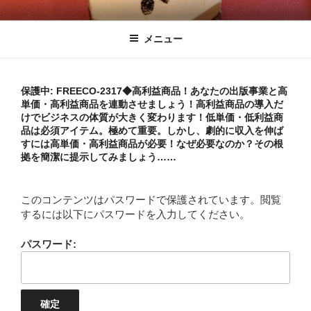
コ
1%しぼり
ふがふがフーガ
ン
メニュー
テ
ン
ツ
へ
保護中: FREECO-2317◆高利益商品！あなたの出版事業と高
単価・高利益商品を連動させましょう！高利益商品の導入だ
ス
けでビジネスの体質が大きく変わります！低単価・低利益商
キ
品は必須アイテム。極めて重要。しかし、劇的に収入を伸ば
ッ
すには高単価・高利益商品が必要！なぜ必要なのか？その根
拠を簡潔に提示してみましょう……
プ
このコンテンツはパスワードで保護されています。閲覧
するには以下にパスワードを入力してください。
パスワード: