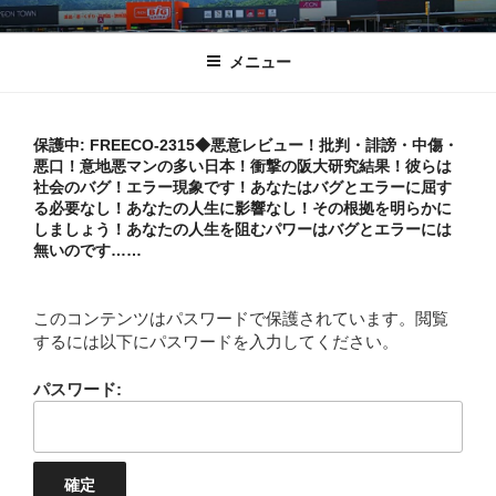
コ
1%しぼり
ふがふがフーガ
ン
メニュー
テ
ン
ツ
へ
保護中: FREECO-2315◆悪意レビュー！批判・誹謗・中傷・
悪口！意地悪マンの多い日本！衝撃の阪大研究結果！彼らは
ス
社会のバグ！エラー現象です！あなたはバグとエラーに屈す
キ
る必要なし！あなたの人生に影響なし！その根拠を明らかに
ッ
しましょう！あなたの人生を阻むパワーはバグとエラーには
無いのです……
プ
このコンテンツはパスワードで保護されています。閲覧
するには以下にパスワードを入力してください。
パスワード: