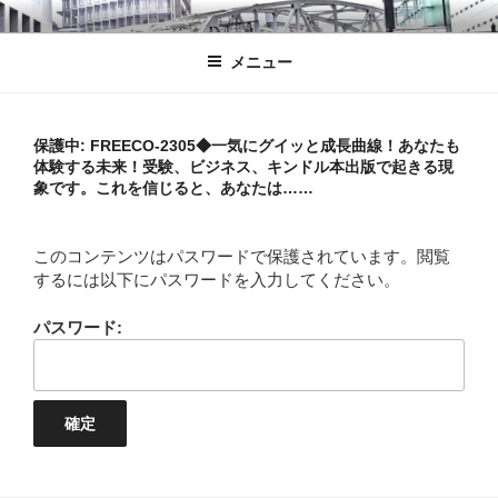
コ
1%しぼり
ふがふがフーガ
ン
メニュー
テ
ン
ツ
へ
保護中: FREECO-2305◆一気にグイッと成長曲線！あなたも
体験する未来！受験、ビジネス、キンドル本出版で起きる現
ス
象です。これを信じると、あなたは……
キ
ッ
プ
このコンテンツはパスワードで保護されています。閲覧
するには以下にパスワードを入力してください。
パスワード: