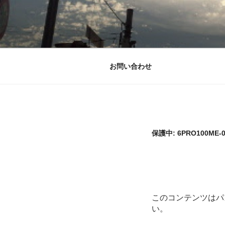
コ
ン
テ
1%しぼり
ふがふがフーガ
ン
ツ
へ
お問い合わせ
ス
キ
ッ
プ
保護中: 6PRO100
このコンテンツはパ
い。