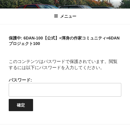
コ
1%しぼり
ふがふがフーガ
ン
メニュー
テ
ン
ツ
へ
保護中: 6DAN-100【公式】=渾身の作家コミュニティ=6DAN
プロジェクト100
ス
キ
ッ
このコンテンツはパスワードで保護されています。閲覧
プ
するには以下にパスワードを入力してください。
パスワード: